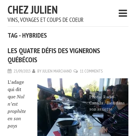
CHEZ JULIEN
VINS, VOYAGES ET COUPS DE COEUR
TAG - HYBRIDES
LES QUATRE DÉFIS DES VIGNERONS
QUÉBÉCOIS
23/09/2013
BY
JULIEN MARCHAND
11 COMMENTS
L’adage
qui dit
que
Nul
Photo: Radio-
Canada / Bien dans
n’est
son assiette
prophète
en son
pays