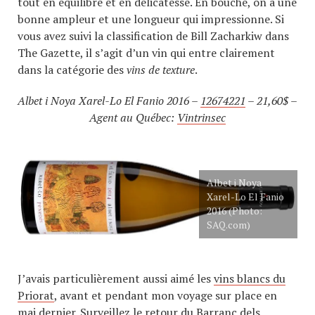
tout en équilibre et en délicatesse. En bouche, on a une
bonne ampleur et une longueur qui impressionne. Si
vous avez suivi la classification de Bill Zacharkiw dans
The Gazette, il s’agit d’un vin qui entre clairement
dans la catégorie des
vins de texture
.
Albet i Noya Xarel-Lo El Fanio 2016 –
12674221
– 21,60$ –
Agent au Québec:
Vintrinsec
Albet i Noya
Xarel-Lo El Fanio
2016 (Photo:
SAQ.com)
J’avais particulièrement aussi aimé les
vins blancs du
Priorat
, avant et pendant mon voyage sur place en
mai dernier. Surveillez le retour du
Barranc dels