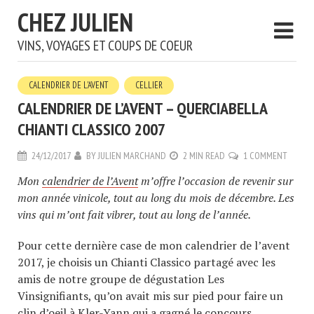
CHEZ JULIEN
VINS, VOYAGES ET COUPS DE COEUR
CALENDRIER DE L'AVENT
CELLIER
CALENDRIER DE L’AVENT – QUERCIABELLA
CHIANTI CLASSICO 2007
24/12/2017
BY
JULIEN MARCHAND
2 MIN READ
1 COMMENT
Mon
calendrier de l’Avent
m’offre l’occasion de revenir sur
mon année vinicole, tout au long du mois de décembre. Les
vins qui m’ont fait vibrer, tout au long de l’année.
Pour cette dernière case de mon calendrier de l’avent
2017, je choisis un Chianti Classico partagé avec les
amis de notre groupe de dégustation Les
Vinsignifiants, qu’on avait mis sur pied pour faire un
clin d’oeil à
Kler-Yann qui a gagné le concours