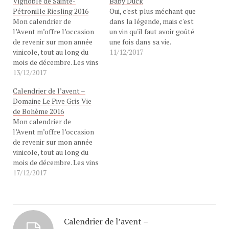
Vignoble de Sainte-
Baby Duck
Pétronille Riesling 2016
Oui, c'est plus méchant que
Mon calendrier de
dans la légende, mais c'est
l’Avent m’offre l’occasion
un vin qu'il faut avoir goûté
de revenir sur mon année
une fois dans sa vie.
vinicole, tout au long du
11/12/2017
mois de décembre. Les vins
qui m’ont fait vibrer, tout
13/12/2017
au long de l’année. Cette
Calendrier de l’avent –
bouteille est candidate au
Domaine Le Pive Gris Vie
titre du vin qui a le plus
de Bohème 2016
voyagé au cours de l'année,
Mon calendrier de
bien qu'elle ait été
l’Avent m’offre l’occasion
produite…
de revenir sur mon année
vinicole, tout au long du
mois de décembre. Les vins
qui m’ont fait vibrer, tout
17/12/2017
au long de l’année. Ce vin,
c'est d'abord une
rencontre. Tous ceux qui
ont croisé le chemin de
Calendrier de l’avent –
Brigitte Jeanjean, que ce