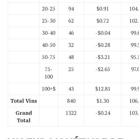
20-25
94
$0.91
104
25-30
62
$0.72
102
30-40
46
-$0.04
99.
40-50
32
-$0.28
99.
50-75
48
-$3.21
95.
75-
25
-$2.65
97.
100
100+$
43
$12.81
99.
Total Vins
840
$1.30
106
Grand
1322
-$0.24
103
Total