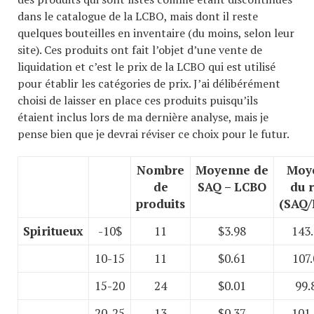
dans le catalogue de la LCBO, mais dont il reste
quelques bouteilles en inventaire (du moins, selon leur
site). Ces produits ont fait l’objet d’une vente de
liquidation et c’est le prix de la LCBO qui est utilisé
pour établir les catégories de prix. J’ai délibérément
choisi de laisser en place ces produits puisqu’ils
étaient inclus lors de ma dernière analyse, mais je
pense bien que je devrai réviser ce choix pour le futur.
Nombre
Moyenne de
Moy
de
SAQ – LCBO
du r
produits
(SAQ/
Spiritueux
-10$
11
$3.98
143
10-15
11
$0.61
107
15-20
24
$0.01
99.
20-25
13
$0.37
101