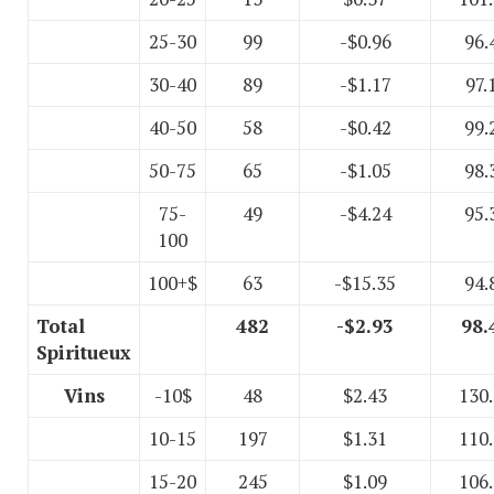
25-30
99
-$0.96
96.
30-40
89
-$1.17
97.
40-50
58
-$0.42
99.
50-75
65
-$1.05
98.
75-
49
-$4.24
95.
100
100+$
63
-$15.35
94.
Total
482
-$2.93
98.
Spiritueux
Vins
-10$
48
$2.43
130
10-15
197
$1.31
110
15-20
245
$1.09
106