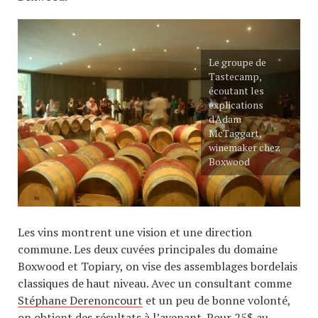
Le groupe de
Tastecamp,
écoutant les
explications
d'Adam
McTaggart,
winemaker chez
Boxwood
Les vins montrent une vision et une direction
commune. Les deux cuvées principales du domaine
Boxwood et Topiary, on vise des assemblages bordelais
classiques de haut niveau. Avec un consultant comme
Stéphane Derenoncourt
et un peu de bonne volonté,
on obtient des résultats à l’avenant. Pour 25$ au