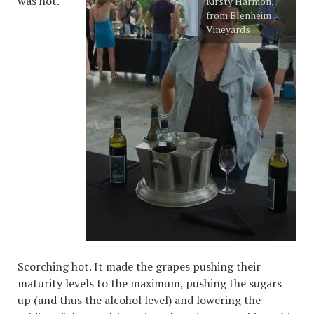
was hot.
Kirsty Harmon,
from Blenheim
Vineyards
Scorching hot. It made the grapes pushing their
maturity levels to the maximum, pushing the sugars
up (and thus the alcohol level) and lowering the