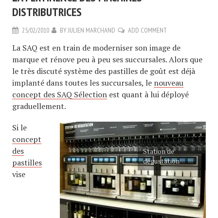
DISTRIBUTRICES
25/02/2010
BY
JULIEN MARCHAND
ADD COMMENT
La SAQ est en train de moderniser son image de
marque et rénove peu à peu ses succursales. Alors que
le très discuté système des pastilles de goût est déjà
implanté dans toutes les succursales, le
nouveau
concept des SAQ Sélection
est quant à lui déployé
graduellement.
Si le
concept
des
Station de
dégustation
pastilles
vise