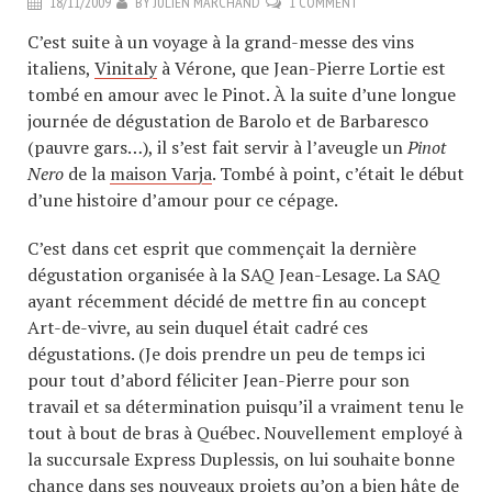
18/11/2009
BY
JULIEN MARCHAND
1 COMMENT
C’est suite à un voyage à la grand-messe des vins
italiens,
Vinitaly
à Vérone, que Jean-Pierre Lortie est
tombé en amour avec le Pinot. À la suite d’une longue
journée de dégustation de Barolo et de Barbaresco
(pauvre gars…), il s’est fait servir à l’aveugle un
Pinot
Nero
de la
maison Varja
. Tombé à point, c’était le début
d’une histoire d’amour pour ce cépage.
C’est dans cet esprit que commençait la dernière
dégustation organisée à la SAQ Jean-Lesage. La SAQ
ayant récemment décidé de mettre fin au concept
Art-de-vivre, au sein duquel était cadré ces
dégustations. (Je dois prendre un peu de temps ici
pour tout d’abord féliciter Jean-Pierre pour son
travail et sa détermination puisqu’il a vraiment tenu le
tout à bout de bras à Québec. Nouvellement employé à
la succursale Express Duplessis, on lui souhaite bonne
chance dans ses nouveaux projets qu’on a bien hâte de