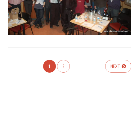
1
2
NEXT
COPYRIGHT © 2026. CREATED BY
MEKS
. POWERED BY
WORDPRESS
.
PAGE D’ACCUEIL