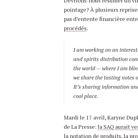
Devrions-nous résumer un vin
pointage? À plusieurs reprises
pas d’entente financière entre
procédés
.
I am working on an interest
and spirits distribution c
the world — where I am blin
we share the tasting notes o
It’s sharing information and
cool place.
Mardi le 17 avril, Karyne Dup
de La Presse:
la SAQ aurait ve
la notation de produits, la pr