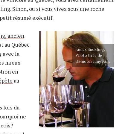
ing. Sinon, ou si vous vivez sous une roche
petit résumé exécutif.
ng, ancien
est au Québec
James Suckling:
 avec la
Photo tirée de
divinotuscany.com
les mieux
otion en
épète
au
 lors du
Pourquoi ne
écois?