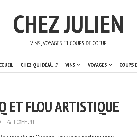
CHEZ JULIEN
VINS, VOYAGES ET COUPS DE COEUR
CCUEIL
CHEZ QUI DÉJÀ…?
VINS
VOYAGES
COUPS 
Q ET FLOU ARTISTIQUE
D
1 COMMENT
lité vinicole au Québec, vous avez certainement