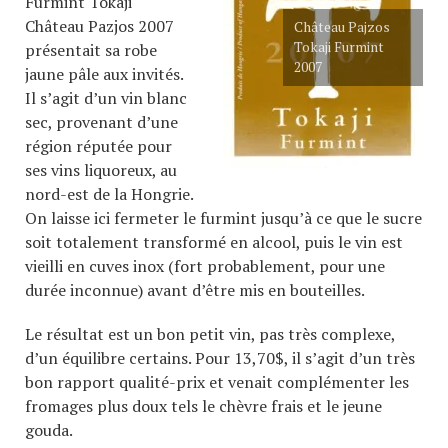
Furmint Tokaji
Château Pazjos 2007
Château Pajzos
Tokaji Furmint
présentait sa robe
2007
jaune pâle aux invités.
Il s’agit d’un vin blanc
sec, provenant d’une
région réputée pour
ses vins liquoreux, au
nord-est de la Hongrie.
On laisse ici fermeter le furmint jusqu’à ce que le sucre
soit totalement transformé en alcool, puis le vin est
vieilli en cuves inox (fort probablement, pour une
durée inconnue) avant d’être mis en bouteilles.
Le résultat est un bon petit vin, pas très complexe,
d’un équilibre certains. Pour 13,70$, il s’agit d’un très
bon rapport qualité-prix et venait complémenter les
fromages plus doux tels le chèvre frais et le jeune
gouda.