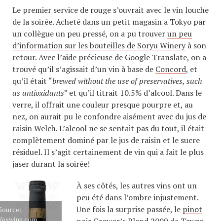
Le premier service de rouge s’ouvrait avec le vin louche
de la soirée. Acheté dans un petit magasin a Tokyo par
un collègue un peu pressé, on a pu trouver
un peu
d’information sur les bouteilles de Soryu Winery
à son
retour. Avec l’aide précieuse de Google Translate, on a
trouvé qu’il s’agissait d’un vin à base de
Concord
, et
qu’il était “
brewed without the use of preservatives, such
as antioxidants
” et qu’il titrait 10.5% d’alcool. Dans le
verre, il offrait une couleur presque pourpre et, au
nez, on aurait pu le confondre aisément avec du jus de
raisin Welch. L’alcool ne se sentait pas du tout, il était
complètement dominé par le jus de raisin et le sucre
résiduel. Il s’agit certainement de vin qui a fait le plus
jaser durant la soirée!
À ses côtés, les autres vins ont un
peu été dans l’ombre injustement.
Une fois la surprise passée, le
pinot
Source:
Yeswine.com
noir Grower’s Blend 2009 de Tawse