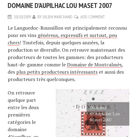
DOMAINE D’AUPILHAC LOU MASET 2007
20/10/2009
BY
JULIEN MARCHAND
ADD COMMENT
Le Languedoc-Roussillon est principalement reconnu
pour ses vins
généreux, expressifs et surtout, peu
chers
! Toutefois, depuis quelques années, la
production se diversifie. On retrouve maintenant des
producteurs de toutes les gammes: des producteurs
haut-de-gamme comme le
Domaine de Montcalmès
,
des
plus petits producteurs intéressants
et aussi des
producteurs très quelconques.
On retrouve
quelque part
entre les deux
Domaine
d\’Aupilhac Lou
premières
Maset 2007
catégories le
domaine
d’Aupilhac, au