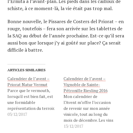
l’Ermita à l’avant-plan. Les pieds dans les cailloux de
schiste, à ce moment-là, la vie était pas trop mal.
Bonne nouvelle, le Pissares de Costers del Priorat – en
rouge, toutefois – fera son arrivée sur les tablettes de
la SAQ au début de l’année prochaine. Est-ce qu’il sera
aussi bon que lorsque j’y ai goûté sur place? Ça serait
difficile à battre.
ARTICLES SIMILAIRES
Calendrier de l’avent –
Calendrier de l’avent –
Priorat Natur Vermut
Vignoble de Sainte-
Parce que le vermouth,
Pétronille Riesling 2016
lorsqu'il est bien fait, est
Mon calendrier de
une formidable
l’Avent m’offre l’occasion
représentation du terroir.
de revenir sur mon année
03/12/2017
vinicole, tout au long du
mois de décembre. Les vins
qui m’ont fait vibrer, tout
13/12/2017
au long de l’année. Cette