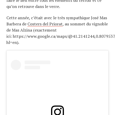
faire le lien entre tous les éléments du terroir et ce
qu’on retrouve dans le verre.
Cette année, c’était avec le très sympathique José Mas
Barbera de
Costers del Priorat
, au sommet du vignoble
de Mas Alzina (exactement
ici: https://www.google.ca/maps/@41.2141244,0.8079537
hl=en).